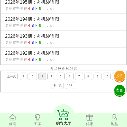
2026年195期：玄机妙语图
更多资料尽在
４
８
ｋ９
．ｃｏｍ
2026年194期：玄机妙语图
更多资料尽在
４
８
ｋ９
．ｃｏｍ
2026年193期：玄机妙语图
更多资料尽在
４
８
ｋ９
．ｃｏｍ
2026年192期：玄机妙语图
更多资料尽在
４
８
ｋ９
．ｃｏｍ
共 1686 条 3/169 页
投注
上一页
1
2
3
4
5
6
7
8
9
10
11
下一页
169
留言
购彩大厅
首页
图库
优惠
地盘