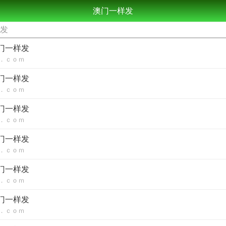
澳门一样发
样发
澳门一样发
．ｃｏｍ
澳门一样发
．ｃｏｍ
澳门一样发
．ｃｏｍ
澳门一样发
．ｃｏｍ
澳门一样发
．ｃｏｍ
澳门一样发
．ｃｏｍ