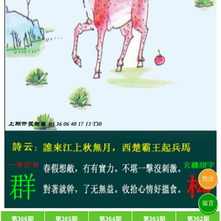
投注
留言
第366期
第365期
第364期
第363期
第362期