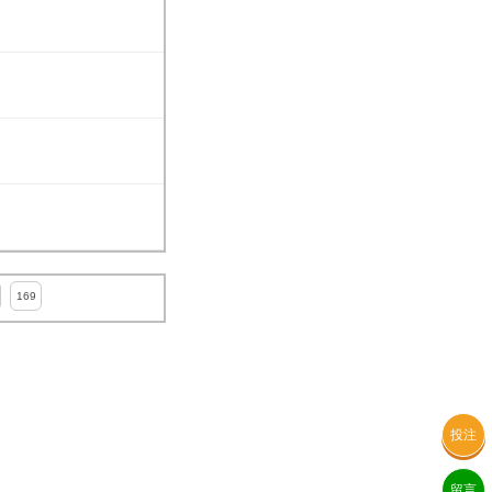
169
投注
留言