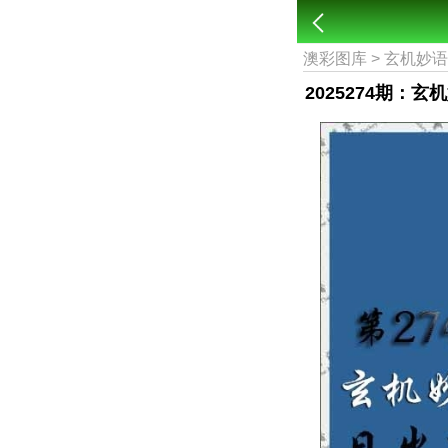
澳彩图库
>
玄机妙
2025274期：玄