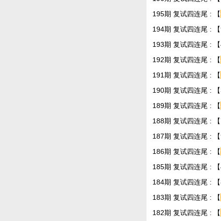
195期 复试四连尾 : 【
194期 复试四连尾 : 【
193期 复试四连尾 : 【
192期 复试四连尾 : 【
191期 复试四连尾 : 【
190期 复试四连尾 : 【
189期 复试四连尾 : 【
188期 复试四连尾 : 【
187期 复试四连尾 : 【
186期 复试四连尾 : 【
185期 复试四连尾 : 【
184期 复试四连尾 : 【
183期 复试四连尾 : 【
182期 复试四连尾 : 【