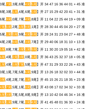
0尾,
7尾
,3尾,8尾,
4尾
,
5尾
】开 34 47 16 36 44 01 + 45 准
8尾,3尾,
1尾
,4尾,6尾,
0尾
】开 27 15 29 42 20 41 + 31 准
6尾,
9尾
,0尾,7尾,
4尾
,8尾】开 11 04 22 25 44 19 + 09 准
7尾
,
0尾
,2尾,
4尾
,
8尾
,1尾】开 28 30 44 45 04 20 + 27 准
5尾,
1尾
,
3尾
,9尾,
4尾
,
8尾
】开 28 24 31 23 04 27 + 48 准
4尾,2尾,
9尾
,5尾,
3尾
,7尾】开 29 40 06 18 31 10 + 13 准
5尾
,8尾,7尾,
0尾
,
1尾
,
9尾
】开 11 30 20 19 05 16 + 42 准
6尾
,4尾,
2尾
,
3尾
,0尾,
5尾
】开 36 43 25 32 37 18 + 05 准
1尾
,4尾,
3尾
,
7尾
,5尾,
6尾
】开 47 31 29 33 22 26 + 43 准
0尾,1尾,7尾,5尾,
6尾
,9尾】开 13 26 18 32 02 33 + 44 准
3尾
,4尾,2尾,7尾,
1尾
,9尾】开 45 15 26 21 18 35 + 23 准
4尾
,
7尾
,5尾,1尾,
8尾
,0尾】开 43 08 17 02 34 32 + 33 准
6尾
,
3尾
,7尾,5尾,8尾,9尾】开 13 10 42 04 46 34 + 16 准
8尾
,
1尾
,9尾,7尾,
0尾
,
4尾
】开 41 45 48 01 36 30 + 24 准