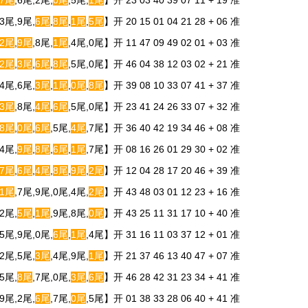
7尾
,6尾,2尾,
0尾
,5尾,
1尾
】开 23 03 40 39 07 11 + 19 准
3尾,9尾,
6尾
,
8尾
,
1尾
,
5尾
】开 20 15 01 04 21 28 + 06 准
2尾
,
9尾
,8尾,
1尾
,4尾,0尾】开 11 47 09 49 02 01 + 03 准
2尾
,
3尾
,
6尾
,
8尾
,5尾,0尾】开 46 04 38 12 03 02 + 21 准
4尾,6尾,
3尾
,
1尾
,
0尾
,
8尾
】开 39 08 10 33 07 41 + 37 准
3尾
,8尾,
4尾
,
6尾
,5尾,0尾】开 23 41 24 26 33 07 + 32 准
8尾
,
0尾
,
6尾
,5尾,
4尾
,7尾】开 36 40 42 19 34 46 + 08 准
4尾,
9尾
,
8尾
,
6尾
,
1尾
,7尾】开 08 16 26 01 29 30 + 02 准
7尾
,
6尾
,
4尾
,
8尾
,
9尾
,
2尾
】开 12 04 28 17 20 46 + 39 准
1尾
,7尾,9尾,0尾,4尾,
2尾
】开 43 48 03 01 12 23 + 16 准
2尾,
5尾
,
1尾
,9尾,8尾,
0尾
】开 43 25 11 31 17 10 + 40 准
5尾,9尾,0尾,
6尾
,
1尾
,4尾】开 31 16 11 03 37 12 + 01 准
2尾,5尾,
3尾
,4尾,9尾,
1尾
】开 21 37 46 13 40 47 + 07 准
5尾,
8尾
,7尾,0尾,
3尾
,
6尾
】开 46 28 42 31 23 34 + 41 准
9尾,2尾,
6尾
,7尾,
0尾
,5尾】开 01 38 33 28 06 40 + 41 准