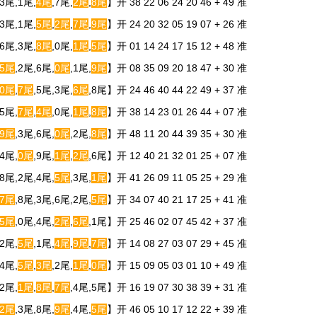
3尾,1尾,
4尾
,7尾,
2尾
,
8尾
】开 38 22 06 24 20 46 + 49 准
3尾,1尾,
5尾
,
2尾
,
7尾
,
9尾
】开 24 20 32 05 19 07 + 26 准
6尾,3尾,
8尾
,0尾,
1尾
,
5尾
】开 01 14 24 17 15 12 + 48 准
5尾
,2尾,6尾,
0尾
,1尾,
9尾
】开 08 35 09 20 18 47 + 30 准
0尾
,
7尾
,5尾,3尾,
6尾
,8尾】开 24 46 40 44 22 49 + 37 准
5尾,
7尾
,
4尾
,0尾,
1尾
,
8尾
】开 38 14 23 01 26 44 + 07 准
9尾
,3尾,6尾,
0尾
,2尾,
8尾
】开 48 11 20 44 39 35 + 30 准
4尾,
0尾
,9尾,
1尾
,
2尾
,6尾】开 12 40 21 32 01 25 + 07 准
8尾,2尾,4尾,
5尾
,3尾,
1尾
】开 41 26 09 11 05 25 + 29 准
7尾
,8尾,3尾,6尾,2尾,
5尾
】开 34 07 40 21 17 25 + 41 准
5尾
,0尾,4尾,
2尾
,
6尾
,1尾】开 25 46 02 07 45 42 + 37 准
2尾,
5尾
,1尾,
4尾
,
9尾
,
7尾
】开 14 08 27 03 07 29 + 45 准
4尾,
5尾
,
3尾
,2尾,
1尾
,
0尾
】开 15 09 05 03 01 10 + 49 准
2尾,
1尾
,
8尾
,
7尾
,4尾,5尾】开 16 19 07 30 38 39 + 31 准
2尾
,3尾,8尾,
9尾
,4尾,
5尾
】开 46 05 10 17 12 22 + 39 准