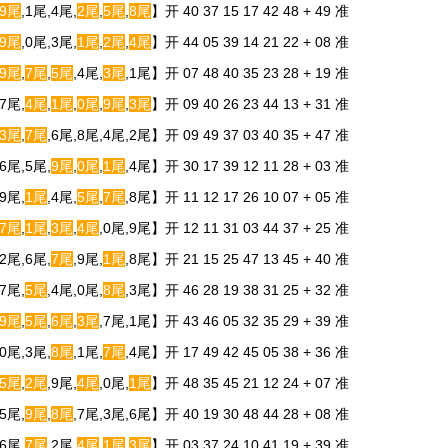
9尾
,1尾,4尾,
2尾
,
5尾
,
8尾
】开 40 37 15 17 42 48 + 49 准
9尾
,0尾,3尾,
1尾
,
2尾
,
4尾
】开 44 05 39 14 21 22 + 08 准
9尾
,
7尾
,
5尾
,4尾,
3尾
,1尾】开 07 48 40 35 23 28 + 19 准
7尾,
4尾
,
1尾
,
0尾
,
9尾
,
3尾
】开 09 40 26 23 44 13 + 31 准
3尾
,
7尾
,6尾,8尾,4尾,2尾】开 09 49 37 03 40 35 + 47 准
6尾,5尾,
9尾
,
0尾
,
1尾
,4尾】开 30 17 39 12 11 28 + 03 准
9尾,
1尾
,4尾,
5尾
,
7尾
,8尾】开 11 12 17 26 10 07 + 05 准
7尾
,
1尾
,
3尾
,
4尾
,0尾,9尾】开 12 11 31 03 44 37 + 25 准
2尾,6尾,
7尾
,9尾,
1尾
,8尾】开 21 15 25 47 13 45 + 40 准
7尾,
5尾
,4尾,0尾,
8尾
,3尾】开 46 28 19 38 31 25 + 32 准
9尾
,
5尾
,
6尾
,
3尾
,7尾,1尾】开 43 46 05 32 35 29 + 39 准
0尾,3尾,
8尾
,1尾,
7尾
,4尾】开 17 49 42 45 05 38 + 36 准
5尾
,
2尾
,9尾,
4尾
,0尾,
1尾
】开 48 35 45 21 12 24 + 07 准
5尾,
9尾
,
8尾
,7尾,3尾,6尾】开 40 19 30 48 44 28 + 08 准
6尾,
7尾
,2尾,
4尾
,
1尾
,
3尾
】开 03 37 24 10 41 19 + 39 准